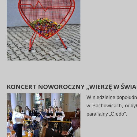
KONCERT NOWOROCZNY „WIERZĘ W ŚWIA
W niedzielne popołudn
w Bachowicach, odbył 
parafialny „Credo”.