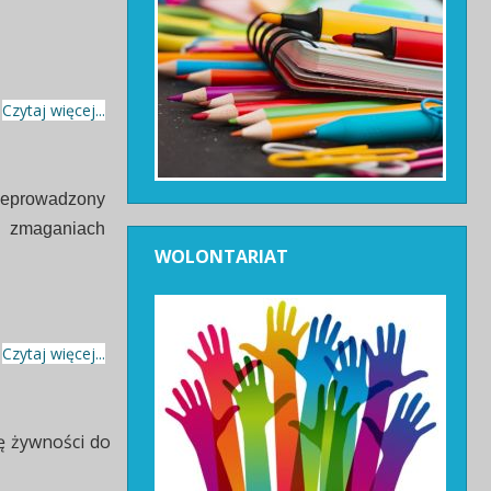
Czytaj więcej...
rzeprowadzony
W zmaganiach
WOLONTARIAT
Czytaj więcej...
ę żywności do