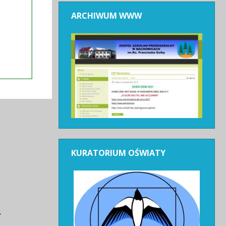
ARCHIWUM
WWW
KURATORIUM
OŚWIATY
.