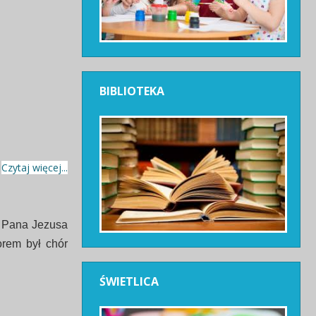
BIBLIOTEKA
Czytaj więcej...
a Pana Jezusa
orem był chór
ŚWIETLICA